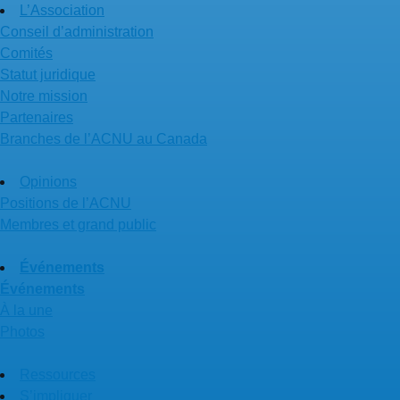
L’Association
Conseil d’administration
Comités
Statut juridique
Notre mission
Partenaires
Branches de l’ACNU au Canada
Opinions
Positions de l’ACNU
Membres et grand public
Événements
Événements
À la une
Photos
Ressources
S’impliquer