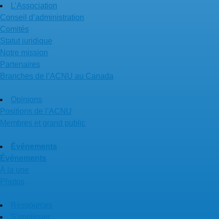
L’Association
Conseil d’administration
Comités
Statut juridique
Notre mission
Partenaires
Branches de l’ACNU au Canada
Opinions
Positions de l’ACNU
Membres et grand public
Événements
Événements
À la une
Photos
Ressources
S’impliquer