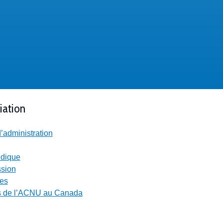
iation
’administration
ridique
ssion
res
 de l’ACNU au Canada