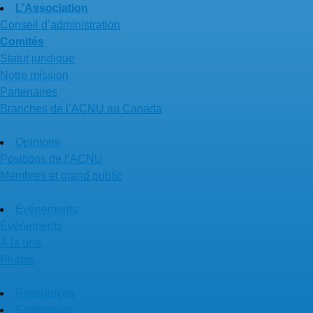
L’Association
Conseil d’administration
Comités
Statut juridique
Notre mission
Partenaires
Branches de l’ACNU au Canada
Opinions
Positions de l’ACNU
Membres et grand public
Événements
Événements
À la une
Photos
Ressources
S’impliquer