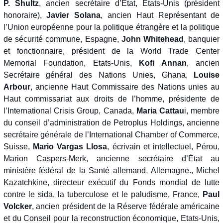
P. Shultz
, ancien secrétaire d’État, Etats-Unis (président
honoraire),
Javier Solana
, ancien Haut Représentant de
l’Union européenne pour la politique étrangère et la politique
de sécurité commune, Espagne,
John Whitehead
, banquier
et fonctionnaire, président de la World Trade Center
Memorial Foundation, Etats-Unis,
Kofi Annan
, ancien
Secrétaire général des Nations Unies, Ghana,
Louise
Arbour
, ancienne Haut Commissaire des Nations unies au
Haut commissariat aux droits de l’homme, présidente de
l’International Crisis Group, Canada,
Maria Cattau
i, membre
du conseil d’administration de Petroplus Holdings, ancienne
secrétaire générale de l’International Chamber of Commerce,
Suisse,
Mario Vargas Llosa
, écrivain et intellectuel, Pérou,
Marion Caspers-Merk, ancienne secrétaire d’État au
ministère fédéral de la Santé allemand, Allemagne., Michel
Kazatchkine, directeur exécutif du Fonds mondial de lutte
contre le sida, la tuberculose et le paludisme, France,
Paul
Volcker
, ancien président de la Réserve fédérale américaine
et du Conseil pour la reconstruction économique, Etats-Unis,