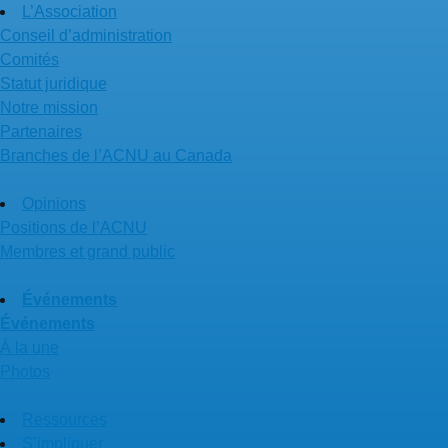
L’Association
Conseil d’administration
Comités
Statut juridique
Notre mission
Partenaires
Branches de l’ACNU au Canada
Opinions
Positions de l’ACNU
Membres et grand public
Événements
Événements
À la une
Photos
Ressources
S’impliquer