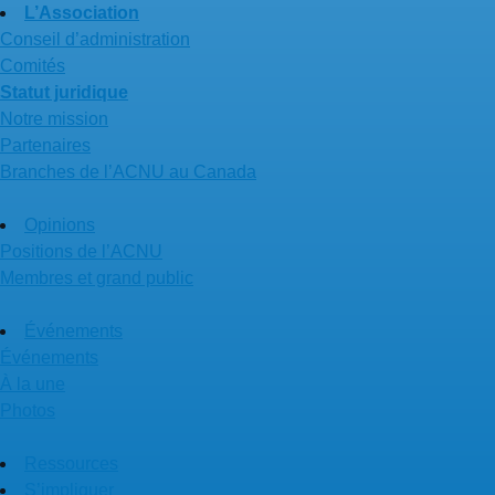
L’Association
Conseil d’administration
Comités
Statut juridique
Notre mission
Partenaires
Branches de l’ACNU au Canada
Opinions
Positions de l’ACNU
Membres et grand public
Événements
Événements
À la une
Photos
Ressources
S’impliquer