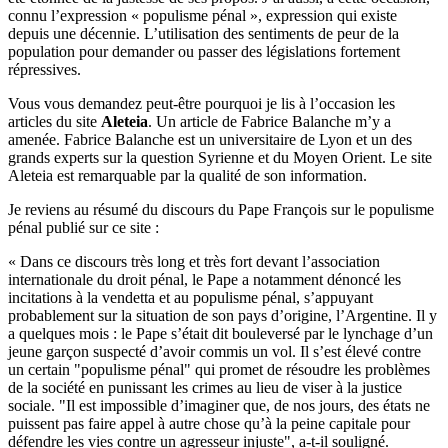
connu l’expression « populisme pénal », expression qui existe
depuis une décennie. L’utilisation des sentiments de peur de la
population pour demander ou passer des législations fortement
répressives.
Vous vous demandez peut-être pourquoi je lis à l’occasion les
articles du site
Aleteia
. Un article de Fabrice Balanche m’y a
amenée. Fabrice Balanche est un universitaire de Lyon et un des
grands experts sur la question Syrienne et du Moyen Orient. Le site
Aleteia est remarquable par la qualité de son information.
Je reviens au résumé du discours du Pape François sur le populisme
pénal publié sur ce site :
« Dans ce discours très long et très fort devant l’association
internationale du droit pénal, le Pape a notamment dénoncé les
incitations à la vendetta et au populisme pénal, s’appuyant
probablement sur la situation de son pays d’origine, l’Argentine. Il y
a quelques mois : le Pape s’était dit bouleversé par le lynchage d’un
jeune garçon suspecté d’avoir commis un vol. Il s’est élevé contre
un certain "populisme pénal" qui promet de résoudre les problèmes
de la société en punissant les crimes au lieu de viser à la justice
sociale. "Il est impossible d’imaginer que, de nos jours, des états ne
puissent pas faire appel à autre chose qu’à la peine capitale pour
défendre les vies contre un agresseur injuste", a-t-il souligné.