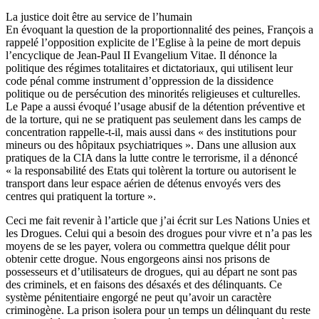
La justice doit être au service de l’humain
En évoquant la question de la proportionnalité des peines, François a
rappelé l’opposition explicite de l’Eglise à la peine de mort depuis
l’encyclique de Jean-Paul II Evangelium Vitae. Il dénonce la
politique des régimes totalitaires et dictatoriaux, qui utilisent leur
code pénal comme instrument d’oppression de la dissidence
politique ou de persécution des minorités religieuses et culturelles.
Le Pape a aussi évoqué l’usage abusif de la détention préventive et
de la torture, qui ne se pratiquent pas seulement dans les camps de
concentration rappelle-t-il, mais aussi dans « des institutions pour
mineurs ou des hôpitaux psychiatriques ». Dans une allusion aux
pratiques de la CIA dans la lutte contre le terrorisme, il a dénoncé
« la responsabilité des Etats qui tolèrent la torture ou autorisent le
transport dans leur espace aérien de détenus envoyés vers des
centres qui pratiquent la torture ».
Ceci me fait revenir à l’article que j’ai écrit sur Les Nations Unies et
les Drogues. Celui qui a besoin des drogues pour vivre et n’a pas les
moyens de se les payer, volera ou commettra quelque délit pour
obtenir cette drogue. Nous engorgeons ainsi nos prisons de
possesseurs et d’utilisateurs de drogues, qui au départ ne sont pas
des criminels, et en faisons des désaxés et des délinquants. Ce
système pénitentiaire engorgé ne peut qu’avoir un caractère
criminogène. La prison isolera pour un temps un délinquant du reste