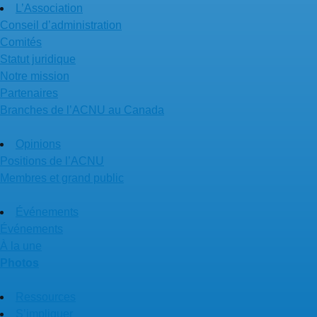
L’Association
Conseil d’administration
Comités
Statut juridique
Notre mission
Partenaires
Branches de l’ACNU au Canada
Opinions
Positions de l’ACNU
Membres et grand public
Événements
Événements
À la une
Photos
Ressources
S’impliquer