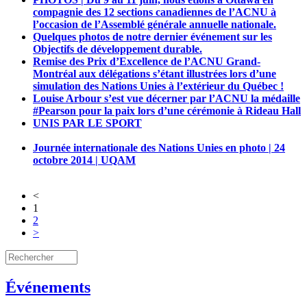
compagnie des 12 sections canadiennes de l’ACNU à
l’occasion de l’Assemblé générale annuelle nationale.
Quelques photos de notre dernier événement sur les
Objectifs de développement durable.
Remise des Prix d’Excellence de l’ACNU Grand-
Montréal aux délégations s’étant illustrées lors d’une
simulation des Nations Unies à l’extérieur du Québec !
Louise Arbour s’est vue décerner par l’ACNU la médaille
‪#‎Pearson‬ pour la paix lors d’une cérémonie à Rideau Hall
UNIS PAR LE SPORT
Journée internationale des Nations Unies en photo | 24
octobre 2014 | UQAM
<
1
2
>
Événements