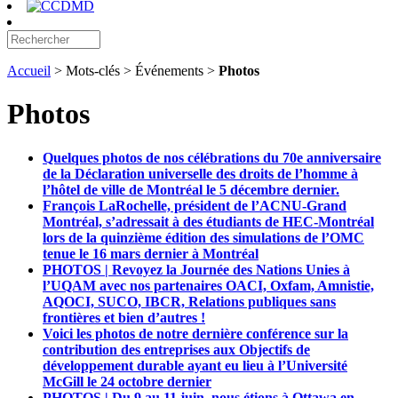
Accueil
> Mots-clés > Événements >
Photos
Photos
Quelques photos de nos célébrations du 70e anniversaire
de la Déclaration universelle des droits de l’homme à
l’hôtel de ville de Montréal le 5 décembre dernier.
François LaRochelle, président de l’ACNU-Grand
Montréal, s’adressait à des étudiants de HEC-Montréal
lors de la quinzième édition des simulations de l’OMC
tenue le 16 mars dernier à Montréal
PHOTOS | Revoyez la Journée des Nations Unies à
l’UQAM avec nos partenaires OACI, Oxfam, Amnistie,
AQOCI, SUCO, IBCR, Relations publiques sans
frontières et bien d’autres !
Voici les photos de notre dernière conférence sur la
contribution des entreprises aux Objectifs de
développement durable ayant eu lieu à l’Université
McGill le 24 octobre dernier
PHOTOS | Du 9 au 11 juin, nous étions à Ottawa en