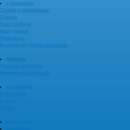
L’Association
Conseil d’administration
Comités
Statut juridique
Notre mission
Partenaires
Branches de l’ACNU au Canada
Opinions
Positions de l’ACNU
Membres et grand public
Événements
Événements
À la une
Photos
Ressources
S’impliquer