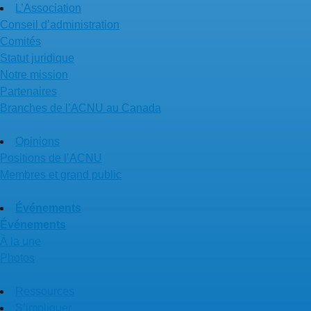
L’Association
Conseil d’administration
Comités
Statut juridique
Notre mission
Partenaires
Branches de l’ACNU au Canada
Opinions
Positions de l’ACNU
Membres et grand public
Événements
Événements
À la une
Photos
Ressources
S’impliquer