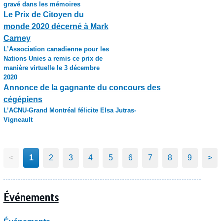
gravé dans les mémoires
Le Prix de Citoyen du
monde 2020 décerné à Mark
Carney
L’Association canadienne pour les
Nations Unies a remis ce prix de
manière virtuelle le 3 décembre
2020
Annonce de la gagnante du concours des
cégépiens
L’ACNU-Grand Montréal félicite Elsa Jutras-
Vigneault
<
1
2
3
4
5
6
7
8
9
>
Événements