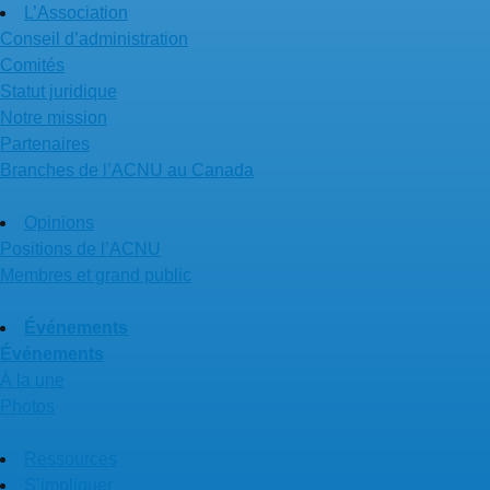
L’Association
Conseil d’administration
Comités
Statut juridique
Notre mission
Partenaires
Branches de l’ACNU au Canada
Opinions
Positions de l’ACNU
Membres et grand public
Événements
Événements
À la une
Photos
Ressources
S’impliquer